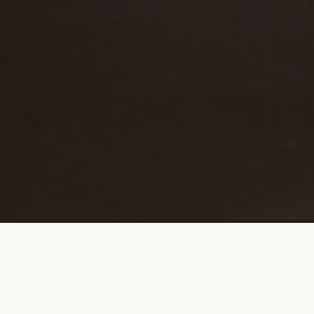
Zum Lehmfeld 1, 21614 Buxtehude-Daensen
Lieferservice von 12 - 21 Uhr | Montag Ruhetag
Tel. 0 41 61 / 5 03 26 41