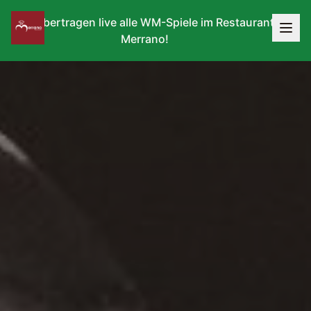
Wir übertragen live alle WM-Spiele im Restaurant
Merrano!